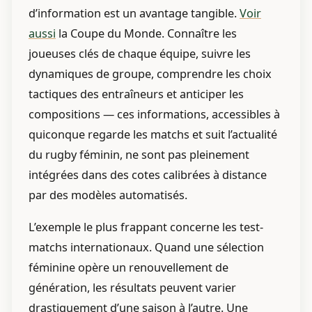
d’information est un avantage tangible.
Voir
aussi
la Coupe du Monde. Connaître les
joueuses clés de chaque équipe, suivre les
dynamiques de groupe, comprendre les choix
tactiques des entraîneurs et anticiper les
compositions — ces informations, accessibles à
quiconque regarde les matchs et suit l’actualité
du rugby féminin, ne sont pas pleinement
intégrées dans des cotes calibrées à distance
par des modèles automatisés.
L’exemple le plus frappant concerne les test-
matchs internationaux. Quand une sélection
féminine opère un renouvellement de
génération, les résultats peuvent varier
drastiquement d’une saison à l’autre. Une