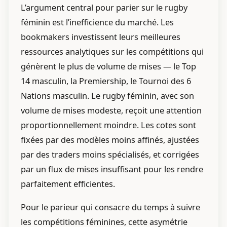
L’argument central pour parier sur le rugby
féminin est l’inefficience du marché. Les
bookmakers investissent leurs meilleures
ressources analytiques sur les compétitions qui
génèrent le plus de volume de mises — le Top
14 masculin, la Premiership, le Tournoi des 6
Nations masculin. Le rugby féminin, avec son
volume de mises modeste, reçoit une attention
proportionnellement moindre. Les cotes sont
fixées par des modèles moins affinés, ajustées
par des traders moins spécialisés, et corrigées
par un flux de mises insuffisant pour les rendre
parfaitement efficientes.
Pour le parieur qui consacre du temps à suivre
les compétitions féminines, cette asymétrie