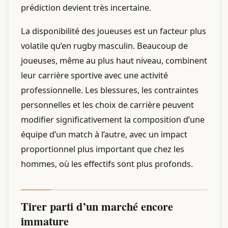
prédiction devient très incertaine.
La disponibilité des joueuses est un facteur plus
volatile qu’en rugby masculin. Beaucoup de
joueuses, même au plus haut niveau, combinent
leur carrière sportive avec une activité
professionnelle. Les blessures, les contraintes
personnelles et les choix de carrière peuvent
modifier significativement la composition d’une
équipe d’un match à l’autre, avec un impact
proportionnel plus important que chez les
hommes, où les effectifs sont plus profonds.
Tirer parti d’un marché encore
immature