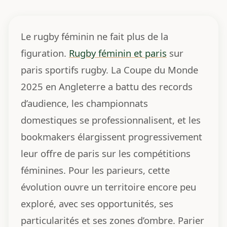
Le rugby féminin ne fait plus de la
figuration.
Rugby féminin et paris
sur
paris sportifs rugby. La Coupe du Monde
2025 en Angleterre a battu des records
d’audience, les championnats
domestiques se professionnalisent, et les
bookmakers élargissent progressivement
leur offre de paris sur les compétitions
féminines. Pour les parieurs, cette
évolution ouvre un territoire encore peu
exploré, avec ses opportunités, ses
particularités et ses zones d’ombre. Parier