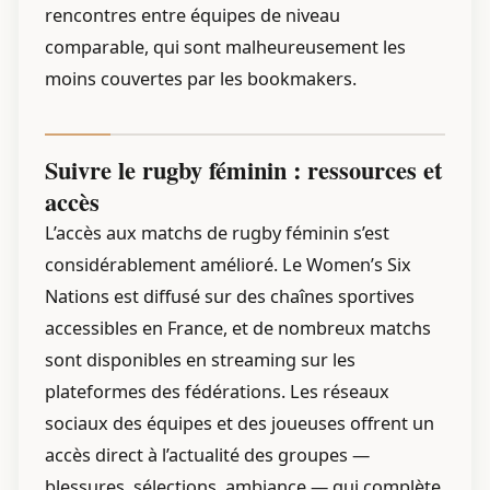
rencontres entre équipes de niveau
comparable, qui sont malheureusement les
moins couvertes par les bookmakers.
Suivre le rugby féminin : ressources et
accès
L’accès aux matchs de rugby féminin s’est
considérablement amélioré. Le Women’s Six
Nations est diffusé sur des chaînes sportives
accessibles en France, et de nombreux matchs
sont disponibles en streaming sur les
plateformes des fédérations. Les réseaux
sociaux des équipes et des joueuses offrent un
accès direct à l’actualité des groupes —
blessures, sélections, ambiance — qui complète