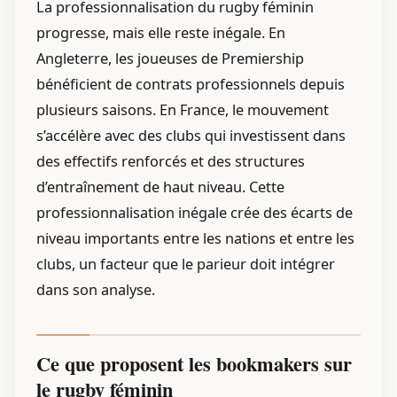
La professionnalisation du rugby féminin
progresse, mais elle reste inégale. En
Angleterre, les joueuses de Premiership
bénéficient de contrats professionnels depuis
plusieurs saisons. En France, le mouvement
s’accélère avec des clubs qui investissent dans
des effectifs renforcés et des structures
d’entraînement de haut niveau. Cette
professionnalisation inégale crée des écarts de
niveau importants entre les nations et entre les
clubs, un facteur que le parieur doit intégrer
dans son analyse.
Ce que proposent les bookmakers sur
le rugby féminin