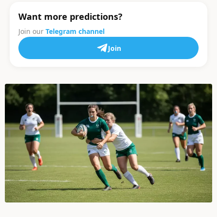
Want more predictions?
Join our
Telegram channel
Join