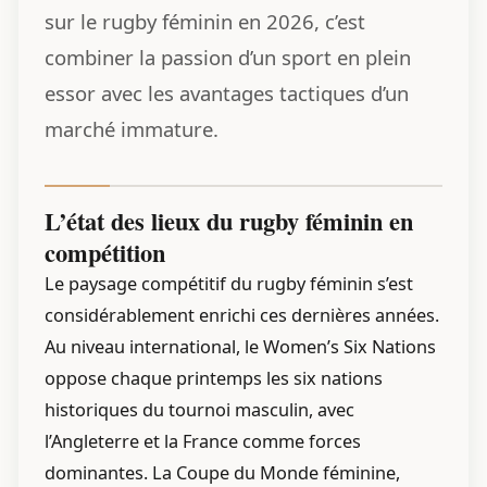
sur le rugby féminin en 2026, c’est
combiner la passion d’un sport en plein
essor avec les avantages tactiques d’un
marché immature.
L’état des lieux du rugby féminin en
compétition
Le paysage compétitif du rugby féminin s’est
considérablement enrichi ces dernières années.
Au niveau international, le Women’s Six Nations
oppose chaque printemps les six nations
historiques du tournoi masculin, avec
l’Angleterre et la France comme forces
dominantes. La Coupe du Monde féminine,