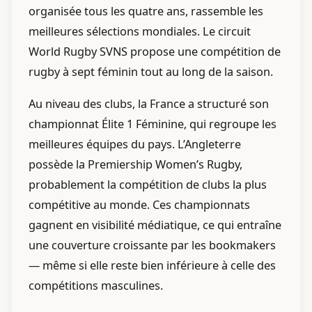
organisée tous les quatre ans, rassemble les
meilleures sélections mondiales. Le circuit
World Rugby SVNS propose une compétition de
rugby à sept féminin tout au long de la saison.
Au niveau des clubs, la France a structuré son
championnat Élite 1 Féminine, qui regroupe les
meilleures équipes du pays. L’Angleterre
possède la Premiership Women’s Rugby,
probablement la compétition de clubs la plus
compétitive au monde. Ces championnats
gagnent en visibilité médiatique, ce qui entraîne
une couverture croissante par les bookmakers
— même si elle reste bien inférieure à celle des
compétitions masculines.