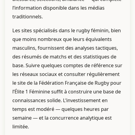
l’information disponible dans les médias
traditionnels.
Les sites spécialisés dans le rugby féminin, bien
que moins nombreux que leurs équivalents
masculins, fournissent des analyses tactiques,
des résumés de matchs et des statistiques de
base. Suivre quelques comptes de référence sur
les réseaux sociaux et consulter régulièrement
le site de la Fédération Française de Rugby pour
l’Élite 1 Féminine suffit à construire une base de
connaissances solide. L’investissement en
temps est modéré — quelques heures par
semaine — et la concurrence analytique est
limitée.