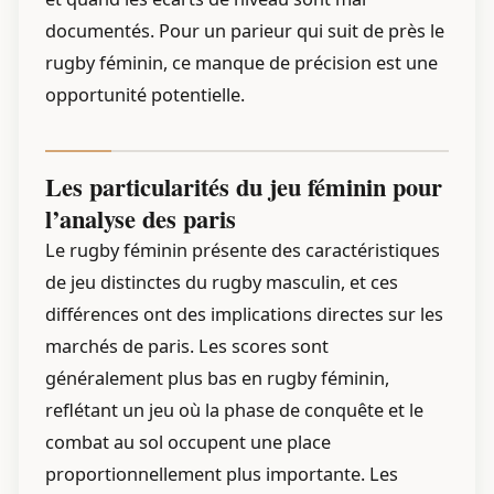
documentés. Pour un parieur qui suit de près le
rugby féminin, ce manque de précision est une
opportunité potentielle.
Les particularités du jeu féminin pour
l’analyse des paris
Le rugby féminin présente des caractéristiques
de jeu distinctes du rugby masculin, et ces
différences ont des implications directes sur les
marchés de paris. Les scores sont
généralement plus bas en rugby féminin,
reflétant un jeu où la phase de conquête et le
combat au sol occupent une place
proportionnellement plus importante. Les