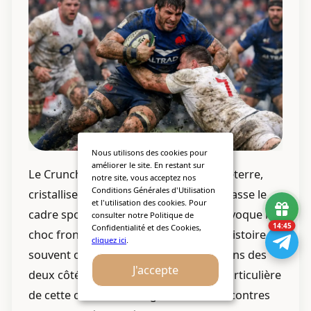
Nous utilisons des cookies pour
améliorer le site. En restant sur
Le Crunch, opposant la France à l’Angleterre,
notre site, vous acceptez nos
Conditions Générales d'Utilisation
cristallise une rivalité séculaire qui dépasse le
et l'utilisation des cookies. Pour
cadre sportif. Ce match, dont le nom évoque le
consulter notre Politique de
14:43
Confidentialité et des Cookies,
choc frontal entre deux nations que l’histoire a
cliquez ici
.
souvent opposées, déchaîne les passions des
J'accepte
deux côtés de la Manche. L’intensité particulière
de cette confrontation génère des rencontres