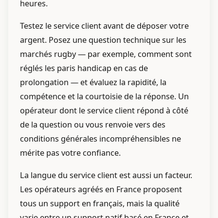
heures.
Testez le service client avant de déposer votre
argent. Posez une question technique sur les
marchés rugby — par exemple, comment sont
réglés les paris handicap en cas de
prolongation — et évaluez la rapidité, la
compétence et la courtoisie de la réponse. Un
opérateur dont le service client répond à côté
de la question ou vous renvoie vers des
conditions générales incompréhensibles ne
mérite pas votre confiance.
La langue du service client est aussi un facteur.
Les opérateurs agréés en France proposent
tous un support en français, mais la qualité
varie entre un support natif basé en France et