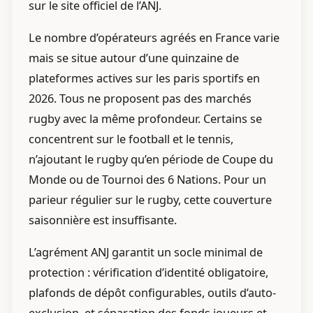
sur le site officiel de l’ANJ.
Le nombre d’opérateurs agréés en France varie
mais se situe autour d’une quinzaine de
plateformes actives sur les paris sportifs en
2026. Tous ne proposent pas des marchés
rugby avec la même profondeur. Certains se
concentrent sur le football et le tennis,
n’ajoutant le rugby qu’en période de Coupe du
Monde ou de Tournoi des 6 Nations. Pour un
parieur régulier sur le rugby, cette couverture
saisonnière est insuffisante.
L’agrément ANJ garantit un socle minimal de
protection : vérification d’identité obligatoire,
plafonds de dépôt configurables, outils d’auto-
exclusion, et séparation des fonds joueurs et