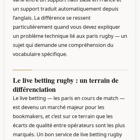
un support traduit automatiquement depuis
l’anglais. La différence se ressent
particulièrement quand vous devez expliquer
un problème technique lié aux paris rugby — un
sujet qui demande une compréhension du
vocabulaire spécifique.
Le live betting rugby : un terrain de
différenciation
Le live betting — les paris en cours de match —
est devenu un marché majeur pour les
bookmakers, et c’est sur ce terrain que les
écarts de qualité entre opérateurs sont les plus
marqués. Un bon service de live betting rugby