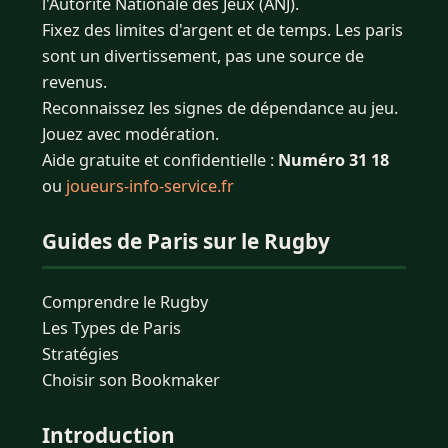
l'Autorité Nationale des Jeux (ANJ).
Fixez des limites d'argent et de temps. Les paris
sont un divertissement, pas une source de
revenus.
Reconnaissez les signes de dépendance au jeu.
Jouez avec modération.
Aide gratuite et confidentielle :
Numéro 31 18
ou
joueurs-info-service.fr
Guides de Paris sur le Rugby
Comprendre le Rugby
Les Types de Paris
Stratégies
Choisir son Bookmaker
Introduction