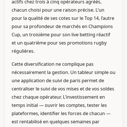
actifs chez trois à cinq opérateurs agréés,
chacun choisi pour une raison précise. L’un
pour la qualité de ses cotes sur le Top 14, l’autre
pour sa profondeur de marchés en Champions
Cup, un troisième pour son live betting réactif
et un quatrième pour ses promotions rugby
régulières.
Cette diversification ne complique pas
nécessairement la gestion. Un tableur simple ou
une application de suivi de paris permet de
centraliser le suivi de vos mises et de vos soldes
chez chaque opérateur. L’investissement en
temps initial — ouvrir les comptes, tester les
plateformes, identifier les forces de chacun —
est rentabilisé en quelques semaines par