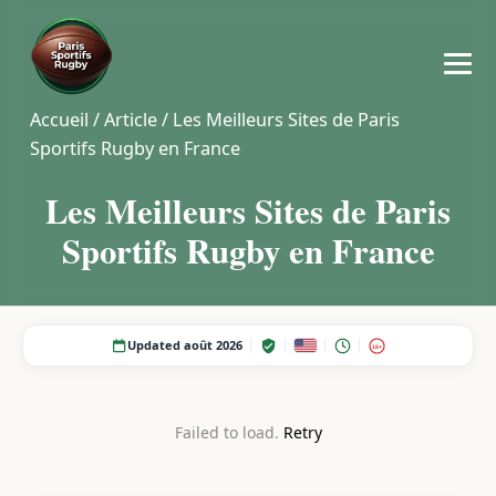
Accueil
/
Article
/
Les Meilleurs Sites de Paris
Sportifs Rugby en France
Les Meilleurs Sites de Paris
Sportifs Rugby en France
Updated août 2026
18+
Failed to load.
Retry