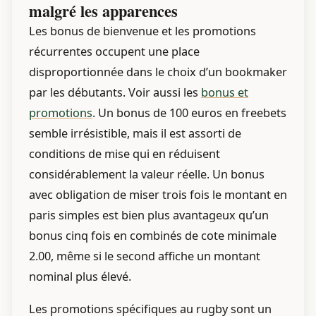
malgré les apparences
Les bonus de bienvenue et les promotions
récurrentes occupent une place
disproportionnée dans le choix d’un bookmaker
par les débutants. Voir aussi les
bonus et
promotions
. Un bonus de 100 euros en freebets
semble irrésistible, mais il est assorti de
conditions de mise qui en réduisent
considérablement la valeur réelle. Un bonus
avec obligation de miser trois fois le montant en
paris simples est bien plus avantageux qu’un
bonus cinq fois en combinés de cote minimale
2.00, même si le second affiche un montant
nominal plus élevé.
Les promotions spécifiques au rugby sont un