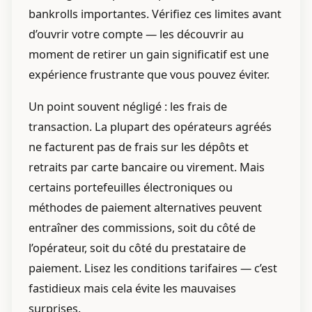
bankrolls importantes. Vérifiez ces limites avant
d’ouvrir votre compte — les découvrir au
moment de retirer un gain significatif est une
expérience frustrante que vous pouvez éviter.
Un point souvent négligé : les frais de
transaction. La plupart des opérateurs agréés
ne facturent pas de frais sur les dépôts et
retraits par carte bancaire ou virement. Mais
certains portefeuilles électroniques ou
méthodes de paiement alternatives peuvent
entraîner des commissions, soit du côté de
l’opérateur, soit du côté du prestataire de
paiement. Lisez les conditions tarifaires — c’est
fastidieux mais cela évite les mauvaises
surprises.