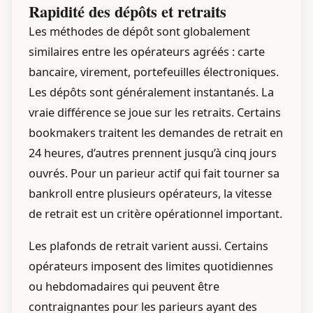
Rapidité des dépôts et retraits
Les méthodes de dépôt sont globalement
similaires entre les opérateurs agréés : carte
bancaire, virement, portefeuilles électroniques.
Les dépôts sont généralement instantanés. La
vraie différence se joue sur les retraits. Certains
bookmakers traitent les demandes de retrait en
24 heures, d’autres prennent jusqu’à cinq jours
ouvrés. Pour un parieur actif qui fait tourner sa
bankroll entre plusieurs opérateurs, la vitesse
de retrait est un critère opérationnel important.
Les plafonds de retrait varient aussi. Certains
opérateurs imposent des limites quotidiennes
ou hebdomadaires qui peuvent être
contraignantes pour les parieurs ayant des