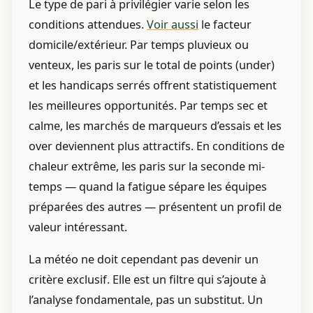
Le type de pari à privilégier varie selon les
conditions attendues.
Voir aussi
le facteur
domicile/extérieur. Par temps pluvieux ou
venteux, les paris sur le total de points (under)
et les handicaps serrés offrent statistiquement
les meilleures opportunités. Par temps sec et
calme, les marchés de marqueurs d’essais et les
over deviennent plus attractifs. En conditions de
chaleur extrême, les paris sur la seconde mi-
temps — quand la fatigue sépare les équipes
préparées des autres — présentent un profil de
valeur intéressant.
La météo ne doit cependant pas devenir un
critère exclusif. Elle est un filtre qui s’ajoute à
l’analyse fondamentale, pas un substitut. Un