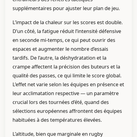
supplémentaires pour ajuster leur plan de jeu.
L’impact de la chaleur sur les scores est double.
D’un côté, la fatigue réduit l’intensité défensive
en seconde mi-temps, ce qui peut ouvrir des
espaces et augmenter le nombre d’essais
tardifs. De l’autre, la déshydratation et la
crampe affectent la précision des buteurs et la
qualité des passes, ce qui limite le score global.
L’effet net varie selon les équipes en présence et
leur acclimatation respective — un paramètre
crucial lors des tournées d’été, quand des
sélections européennes affrontent des équipes
habituées à des températures élevées.
L’altitude, bien que marginale en rugby