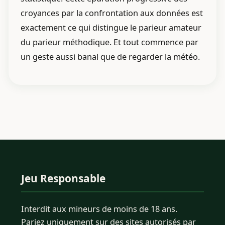
croyances par la confrontation aux données est
exactement ce qui distingue le parieur amateur
du parieur méthodique. Et tout commence par
un geste aussi banal que de regarder la météo.
Jeu Responsable
Interdit aux mineurs de moins de 18 ans.
Pariez uniquement sur des sites autorisés par