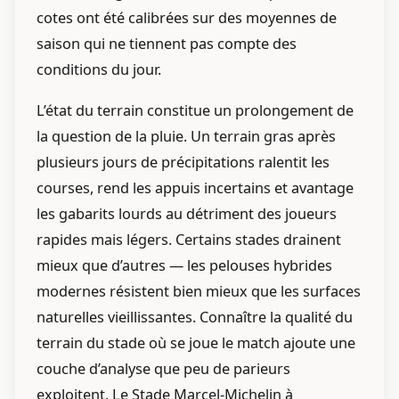
cotes ont été calibrées sur des moyennes de
saison qui ne tiennent pas compte des
conditions du jour.
L’état du terrain constitue un prolongement de
la question de la pluie. Un terrain gras après
plusieurs jours de précipitations ralentit les
courses, rend les appuis incertains et avantage
les gabarits lourds au détriment des joueurs
rapides mais légers. Certains stades drainent
mieux que d’autres — les pelouses hybrides
modernes résistent bien mieux que les surfaces
naturelles vieillissantes. Connaître la qualité du
terrain du stade où se joue le match ajoute une
couche d’analyse que peu de parieurs
exploitent. Le Stade Marcel-Michelin à